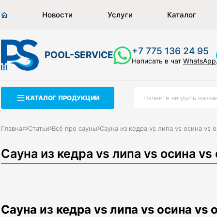
Новости
Услуги
Каталог
+7 775 136 24 95
POOL-SERVICE
Написать в чат
WhatsApp
КАТАЛОГ ПРОДУКЦИИ
Главная
Статьи
Всё про сауны
Сауна из кедра vs липа vs осина vs 
Сауна из кедра vs липа vs осина vs
Сауна из кедра vs липа vs осина vs 