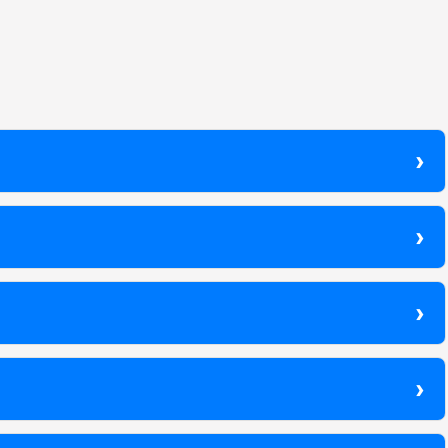
›
›
›
›