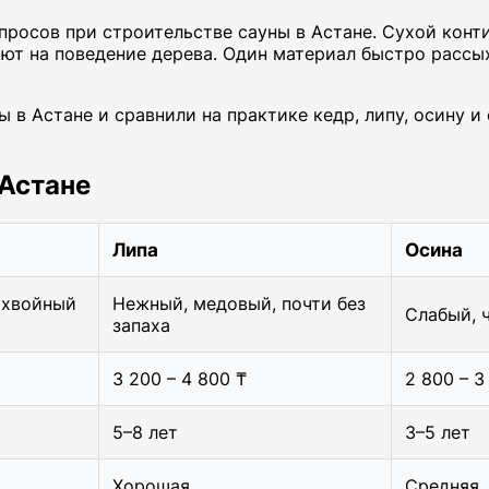
росов при строительстве сауны в Астане. Сухой конти
яют на поведение дерева. Один материал быстро рассы
ы в Астане и сравнили на практике кедр, липу, осину 
 Астане
Липа
Осина
 хвойный
Нежный, медовый, почти без
Слабый, 
запаха
3 200 – 4 800 ₸
2 800 – 3
5–8 лет
3–5 лет
Хорошая
Средняя