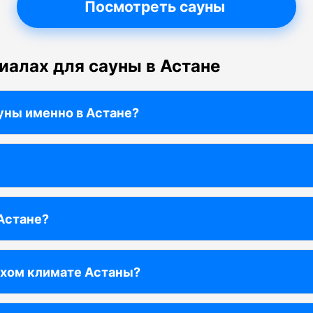
Посмотреть сауны
иалах для сауны в Астане
уны именно в Астане?
 Астане?
ухом климате Астаны?