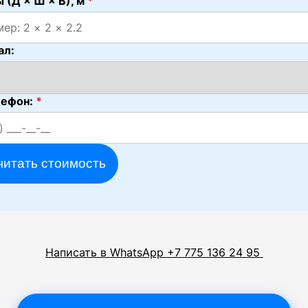
 (Д × Ш × В), м
*
ал:
лефон:
*
читать стоимость
Написать в WhatsApp +7 775 136 24 95