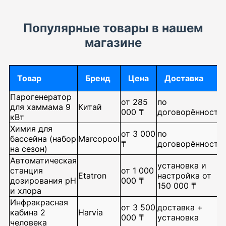
Популярные товары в нашем
магазине
Товар
Бренд
Цена
Доставка
Парогенератор
от 285
по
для хаммама 9
Китай
000 ₸
договорённости
кВт
Химия для
от 3 000
по
бассейна (набор
Marcopool
₸
договорённости
на сезон)
Автоматическая
установка и
станция
от 1 000
Etatron
настройка от
дозирования pH
000 ₸
150 000 ₸
и хлора
Инфракрасная
от 3 500
доставка +
кабина 2
Harvia
000 ₸
установка
человека