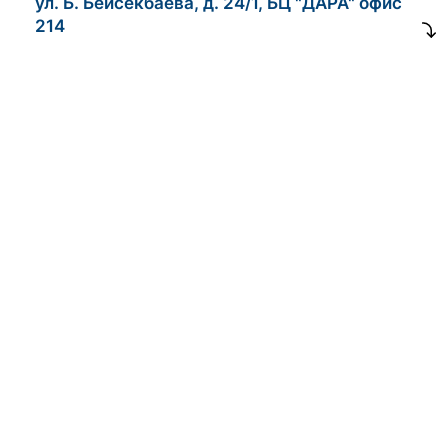
ул. Б. Бейсекбаева, д. 24/1, БЦ "ДАРА" офис
214