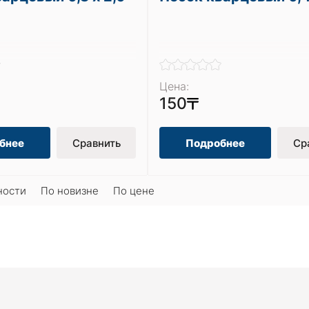
Цена:
150
бнее
Сравнить
Подробнее
Ср
ности
По новизне
По цене