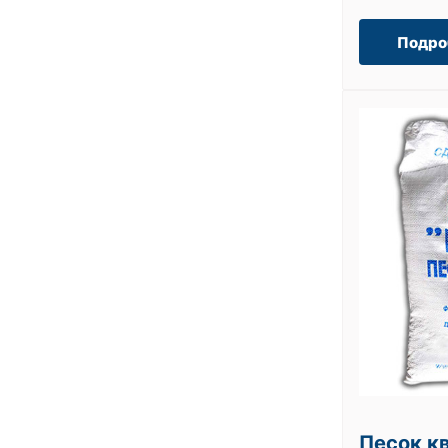
Подро
Песок кв