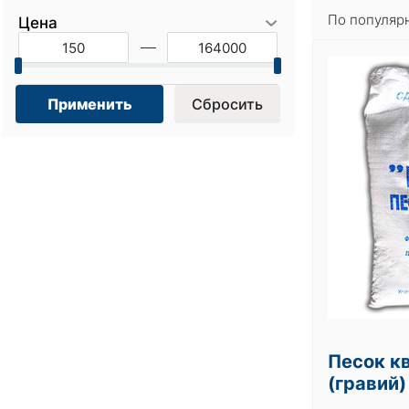
По популяр
Цена
Применить
Сбросить
Песок кв
(гравий)