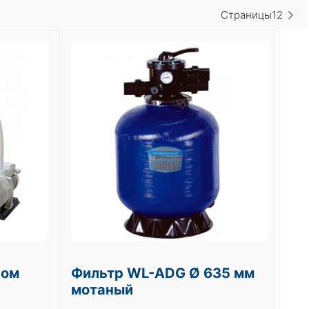
Страницы
1
2
сом
Фильтр WL-ADG Ø 635 мм
мотаный