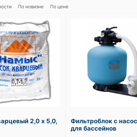
ности
По новизне
По цене
арцевый 2,0 х 5,0,
Фильтроблок с насо
для бассейнов