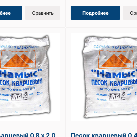
бнее
Сравнить
Подробнее
Ср
арцевый 0,8 х 2,0
Песок кварцевый 0,4