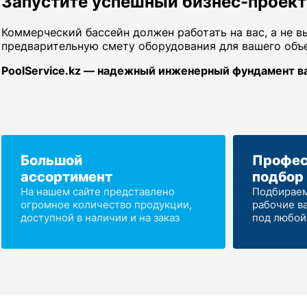
Запустите успешный бизнес-проект 
Коммерческий бассейн должен работать на вас, а не 
предварительную смету оборудования для вашего объ
PoolService.kz — надежный инженерный фундамент в
Большой
Профес
ассортимент
подбор
На нашем сайте представлено
Подбираем
огромное количество продукции,
рабочие в
доступной в наличии и на заказ
под любой