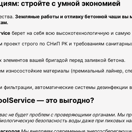
циям: стройте с умной экономией
ества.
Земляные работы и отливку бетонной чаши вы 
жам.
rvice
берет на себя всю высокотехнологичную и самую 
 проект строго по СНиП РК и требованиям санитарных
 элементов вашей бригадой перед заливкой бетона.
м износостойкие материалы (премиальный лайнер, спе
 фильтрации, автоматические системы дезинфекции в
olService — это выгодно?
вас не будет проблем с проверяющими органами. Мы п
иологическую безопасность воды даже при пиковых на
расходов
Мы внедряем современные энергосберегающие 