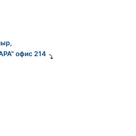
ныр,
ДАРА" офис 214