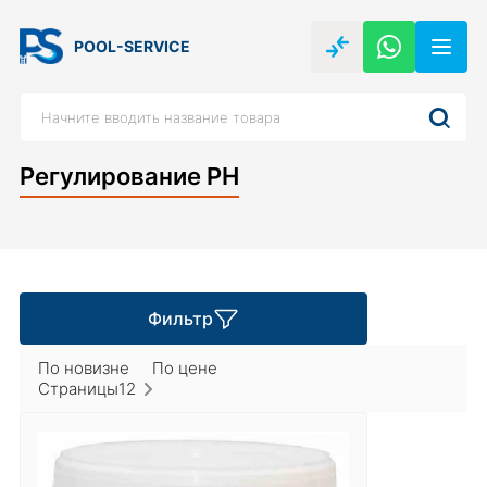
POOL-SERVICE
Регулирование РН
Фильтр
По новизне
По цене
Страницы
1
2