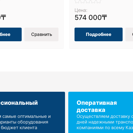
Цена:
0
574 000
бнее
Сравнить
Подробнее
сиональный
Оперативная
доставка
 самые оптимальные и
Осуществляем доставку от
арианты оборудования
дней надежными трансп
 бюджет клиента
компаниями по всему Каз