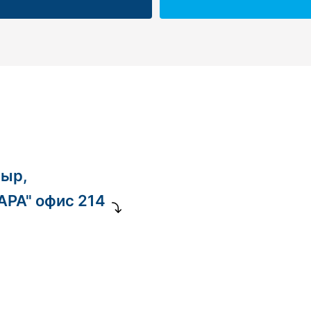
ныр,
ДАРА" офис 214