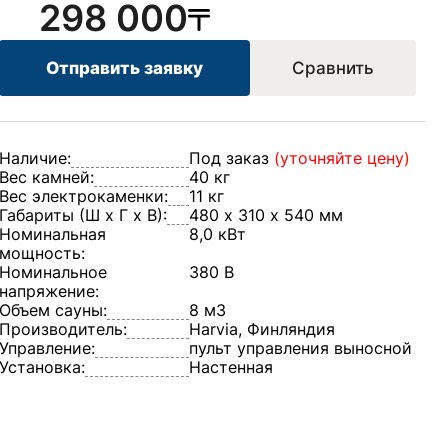
298 000
Отправить заявку
Сравнить
Наличие:
Под заказ
(уточняйте цену)
Вес камней:
40 кг
Вес электрокаменки:
11 кг
Габариты (Ш х Г х В):
480 х 310 х 540 мм
Номинальная
8,0 кВт
мощность:
Номинальное
380 В
напряжение:
Объем сауны:
8 м3
Производитель:
Harvia, Финляндия
Управление:
пульт управления выносной
Установка:
Настенная