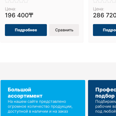
Цена:
Цена:
196 400
286 72
Подробнее
Сравнить
Подро
Большой
Профес
ассортимент
подбор
На нашем сайте представлено
Подбираем
огромное количество продукции,
рабочие в
доступной в наличии и на заказ
под любой