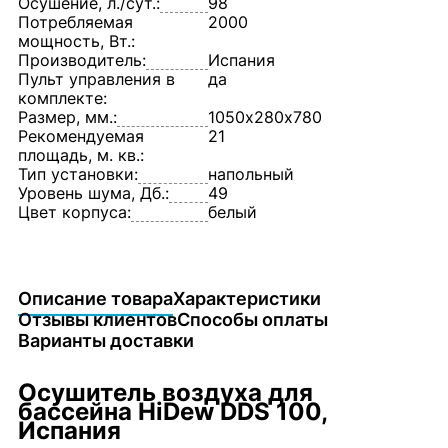
Осушение, л./сут.:
98
Потребляемая
2000
мощность, Вт.:
Производитель:
Испания
Пульт управления в
да
комплекте:
Размер, мм.:
1050х280х780
Рекомендуемая
21
площадь, м. кв.:
Тип установки:
напольный
Уровень шума, Дб.:
49
Цвет корпуса:
белый
Описание товара
Характеристики
Отзывы клиентов
Способы оплаты
Варианты доставки
Осушитель воздуха для
бассейна HiDew DDS 100,
Испания