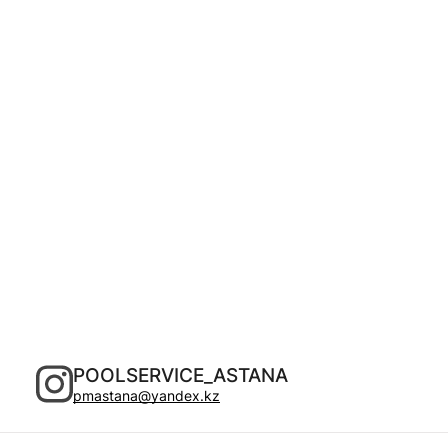
POOLSERVICE_ASTANA
pmastana@yandex.kz