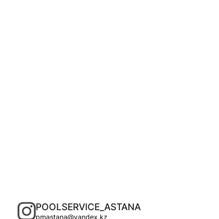
POOLSERVICE_ASTANA
pmastana@yandex.kz