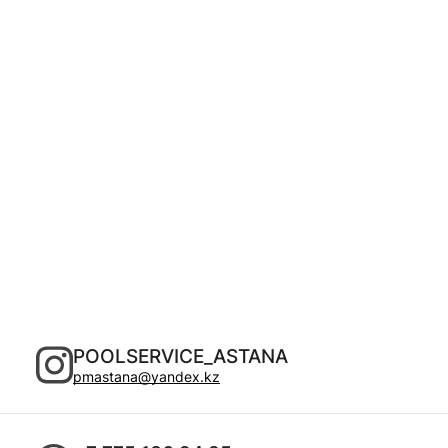
POOLSERVICE_ASTANA
pmastana@yandex.kz