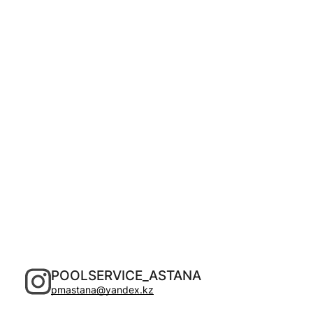
POOLSERVICE_ASTANA
pmastana@yandex.kz