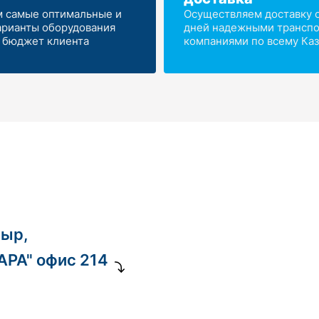
 самые оптимальные и
Осуществляем доставку от
арианты оборудования
дней надежными трансп
 бюджет клиента
компаниями по всему Каз
ныр,
ДАРА" офис 214