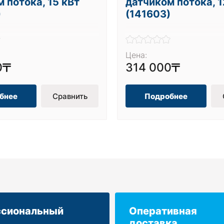
 потока, 15 кВт
датчиком потока, 1
)
(141603)
Цена:
0
314 000
бнее
Сравнить
Подробнее
сиональный
Оперативная
доставка