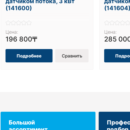
датчиком потока, 3 кВт
датчиком
(141600)
(141604
Цена:
Цена:
196 800
285 00
Подробнее
Сравнить
Подро
Большой
Профес
ассортимент
подбор