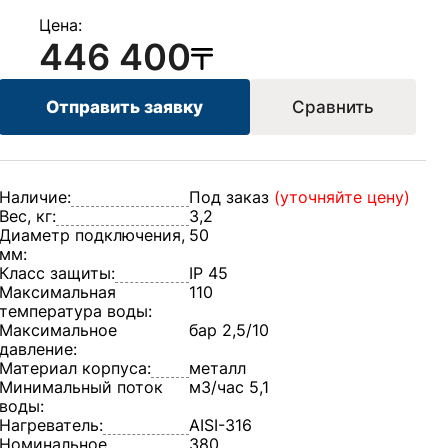
Цена:
446 400
Отправить заявку
Сравнить
Наличие:
Под заказ
(уточняйте цену)
Вес, кг:
3,2
Диаметр подключения,
50
мм:
Класс защиты:
IP 45
Максимальная
110
температура воды:
Максимальное
бар 2,5/10
давление:
Материал корпуса:
металл
Минимальный поток
м3/час 5,1
воды:
Нагреватель:
AISI-316
Номинальное
380