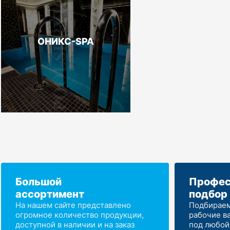
ОНИКС-SPA
Большой
Профес
ассортимент
подбор
На нашем сайте представлено
Подбираем
огромное количество продукции,
рабочие в
доступной в наличии и на заказ
под любой