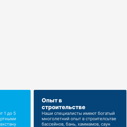
Опыт в
строительстве
 1 до 5
Наши специалисты имеют богатый
ортными
многолетний опыт в строителсьтве
ахстану
бассейнов, бань, хаммамов, саун