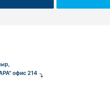
ныр,
ДАРА" офис 214