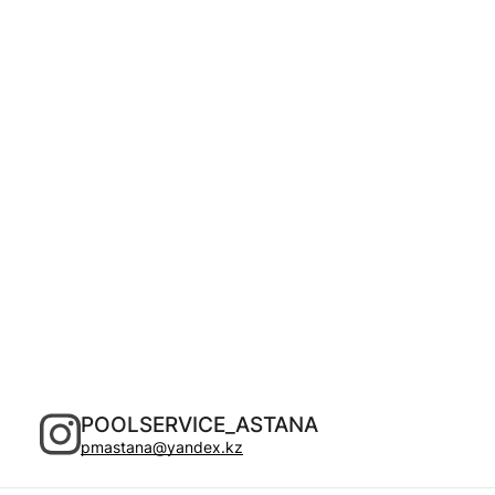
POOLSERVICE_ASTANA
pmastana@yandex.kz