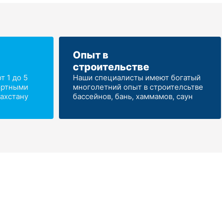
Опыт в
строительстве
 1 до 5
Наши специалисты имеют богатый
ортными
многолетний опыт в строителсьтве
ахстану
бассейнов, бань, хаммамов, саун