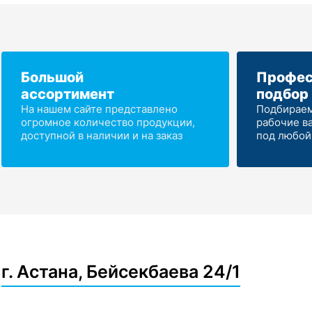
Большой
Профес
ассортимент
подбор
На нашем сайте представлено
Подбираем
огромное количество продукции,
рабочие в
доступной в наличии и на заказ
под любой
г. Астана, Бейсекбаева 24/1