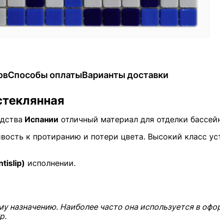
ов
Способы оплаты
Варианты доставки
стеклянная
одства
Испании
отличный материал для отделки бассейн
вость к протиранию и потери цвета. Высокий класс у
islip)
исполнении.
му назначению. Наиболее часто она используется в офо
р.