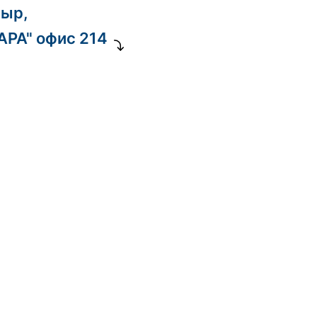
ныр,
ДАРА" офис 214