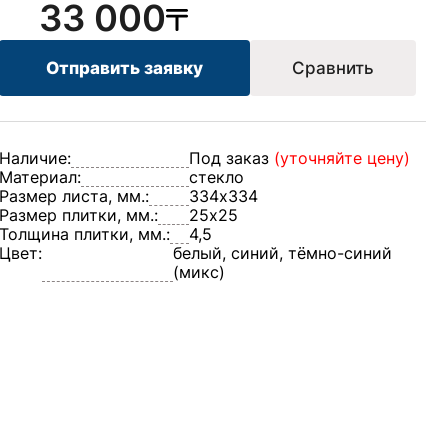
33 000
Отправить заявку
Сравнить
Наличие:
Под заказ
(уточняйте цену)
Материал:
стекло
Размер листа, мм.:
334х334
Размер плитки, мм.:
25х25
Толщина плитки, мм.:
4,5
Цвет:
белый, синий, тёмно-синий
(микс)