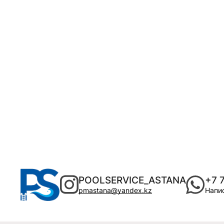
POOLSERVICE_ASTANA
+7 
pmastana@yandex.kz
Напис