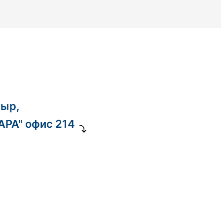
ныр,
ДАРА" офис 214