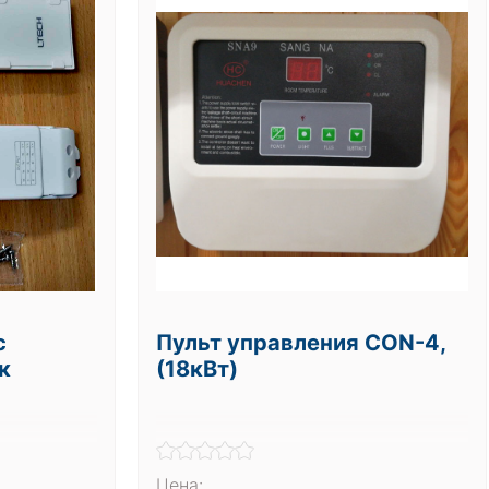
с
Пульт управления СОN-4,
к
(18кВт)
Цена: