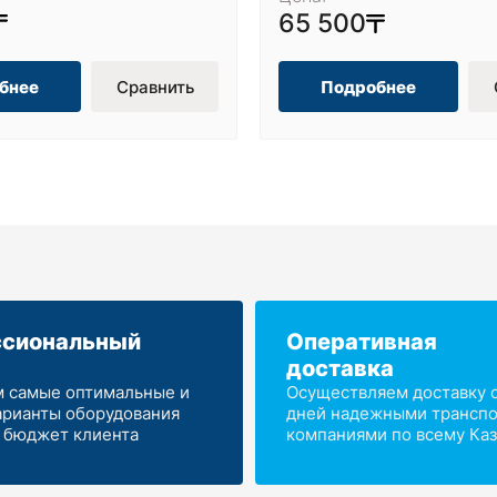
65 500
бнее
Сравнить
Подробнее
сиональный
Оперативная
доставка
 самые оптимальные и
Осуществляем доставку от
арианты оборудования
дней надежными трансп
 бюджет клиента
компаниями по всему Каз