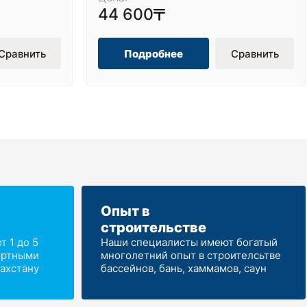
44 600
Сравнить
Подробнее
Сравнить
Опыт в
строительстве
 1 до 5
Наши специалисты имеют богатый
ортными
многолетний опыт в строителсьтве
ахстану
бассейнов, бань, хаммамов, саун