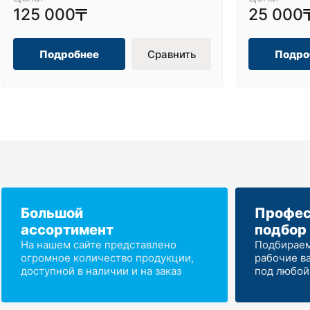
125 000
25 000
Подробнее
Сравнить
Подро
Большой
Профес
ассортимент
подбор
На нашем сайте представлено
Подбираем
огромное количество продукции,
рабочие в
доступной в наличии и на заказ
под любой