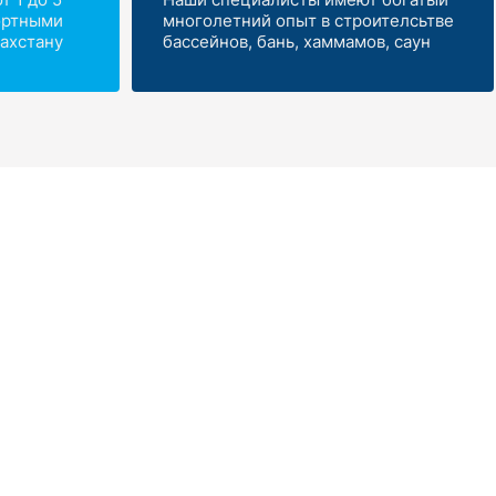
ортными
многолетний опыт в строителсьтве
ахстану
бассейнов, бань, хаммамов, саун