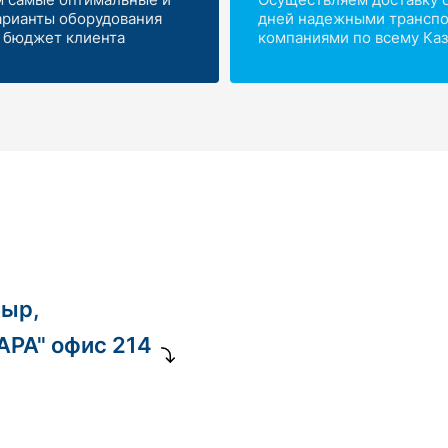
арианты оборудования
дней надежными трансп
 бюджет клиента
компаниями по всему Каз
ныр,
ДАРА" офис 214