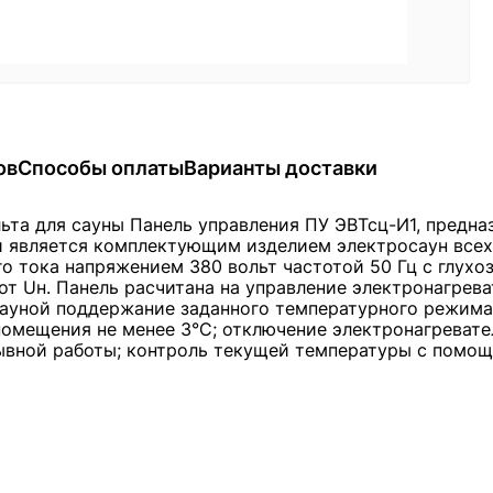
ов
Способы оплаты
Варианты доставки
льта для сауны Панель управления ПУ ЭВТсц-И1, предна
и является комплектующим изделием электросаун всех
о тока напряжением 380 вольт частотой 50 Гц с глух
 от Uн. Панель расчитана на управление электронагре
сауной поддержание заданного температурного режима 
омещения не менее 3°С; отключение электронагревател
рывной работы; контроль текущей температуры с помо