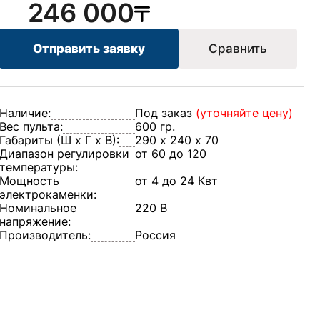
246 000
Отправить заявку
Сравнить
Наличие:
Под заказ
(уточняйте цену)
Вес пульта:
600 гр.
Габариты (Ш х Г х В):
290 х 240 х 70
Диапазон регулировки
от 60 до 120
температуры:
Мощность
от 4 до 24 Квт
электрокаменки:
Номинальное
220 В
напряжение:
Производитель:
Россия