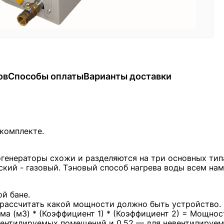
ов
Способы оплаты
Варианты доставки
 комплекте.
огенераторы схожи и разделяются на три основных тип
кий - газовый. Тэновый способ нагрева воды всем нам
й бане.
 рассчитать какой мощности должно быть устройство.
а (м3) * (Коэффициент 1) * (Коэффициент 2) = Мощнос
 вентилируемых помещений и 0,52 — для невентилируе