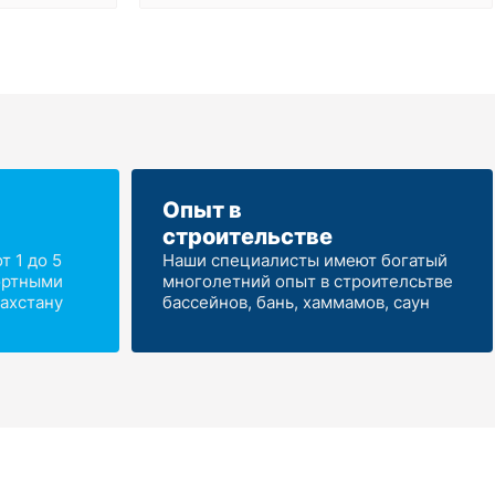
Опыт в
строительстве
 1 до 5
Наши специалисты имеют богатый
ортными
многолетний опыт в строителсьтве
ахстану
бассейнов, бань, хаммамов, саун