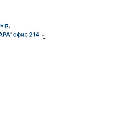
ныр,
ДАРА" офис 214