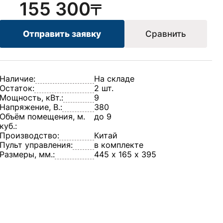
155 300
Отправить заявку
Сравнить
Наличие:
На складе
Остаток:
2 шт.
Мощность, кВт.:
9
Напряжение, В.:
380
Объём помещения, м.
до 9
куб.:
Производство:
Китай
Пульт управления:
в комплекте
Размеры, мм.:
445 х 165 х 395