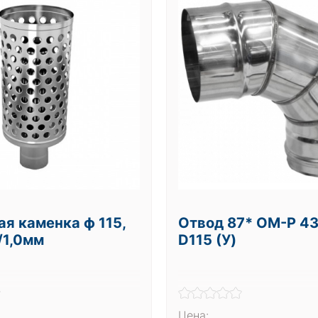
я каменка ф 115,
Отвод 87* ОМ-Р 43
/1,0мм
D115 (У)
Цена: