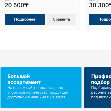
20 500
30 300
Подробнее
Сравнить
Подро
Большой
Профес
ассортимент
подбор
На нашем сайте представлено
Подбираем
огромное количество продукции,
рабочие в
доступной в наличии и на заказ
под любой