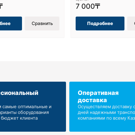
7 000
бнее
Сравнить
Подробнее
сиональный
Оперативная
доставка
 самые оптимальные и
Осуществляем доставку от
арианты оборудования
дней надежными трансп
 бюджет клиента
компаниями по всему Каз