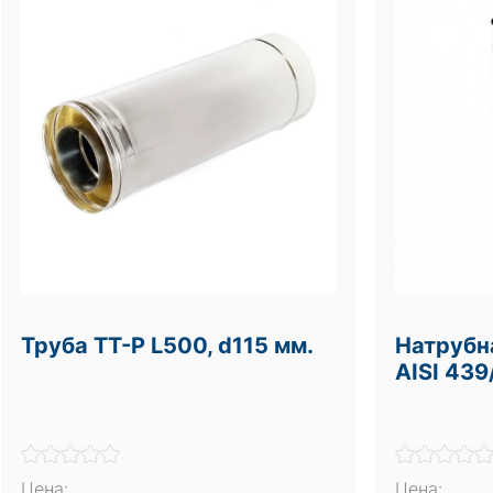
Труба ТТ-Р L500, d115 мм.
Натрубна
AISI 439
Цена:
Цена: