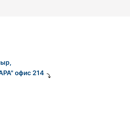
ныр,
ДАРА" офис 214